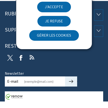
J'ACCEPTE
RUBRIQUES
Pied
RUBRI
JE REFUSE
de
SUPPORT
SUPP
page
GÉRER LES COOKIES
RESTEZ CONNECTÉ
Twitter
Facebook
RSS
Newsletter
🡒
E-mail