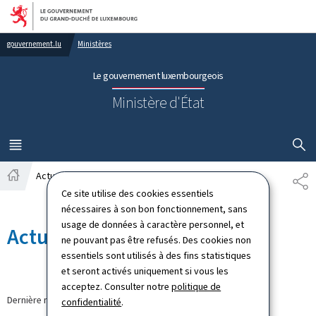
Aller au menu principal
Aller au contenu
gouvernement.lu
Ministères
Le gouvernement luxembourgeois
Ministère d'État
AFFICHER
MENU
PRINCIPAL
Actualités
PA
Accueil
Ce site utilise des cookies essentiels
nécessaires à son bon fonctionnement, sans
usage de données à caractère personnel, et
Actualités
ne pouvant pas être refusés. Des cookies non
essentiels sont utilisés à des fins statistiques
et seront activés uniquement si vous les
acceptez. Consulter notre
politique de
Dernière modification le
23.03.2026
confidentialité
.