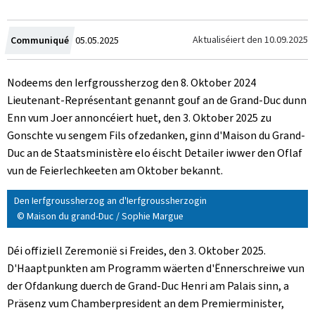
Created
Aktualiséiert den
10.09.2025
Communiqué
05.05.2025
on
Nodeems den Ierfgroussherzog den 8. Oktober 2024
Lieutenant-Représentant genannt gouf an de Grand-Duc dunn
Enn vum Joer annoncéiert huet, den 3. Oktober 2025 zu
Gonschte vu sengem Fils ofzedanken, ginn d'Maison du Grand-
Duc an de Staatsministère elo éischt Detailer iwwer den Oflaf
vun de Feierlechkeeten am Oktober bekannt.
Den Ierfgroussherzog an d'Ierfgroussherzogin
© Maison du grand-Duc / Sophie Margue
Déi offiziell Zeremonië si Freides, den 3. Oktober 2025.
D'Haaptpunkten am Programm wäerten d'Ënnerschreiwe vun
der Ofdankung duerch de Grand-Duc Henri am Palais sinn, a
Präsenz vum Chamberpresident an dem Premierminister,