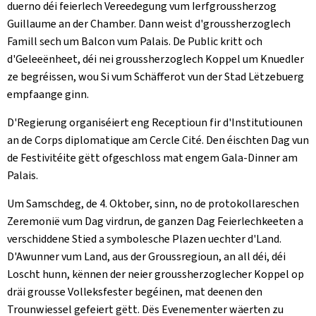
duerno déi feierlech Vereedegung vum Ierfgroussherzog
Guillaume an der Chamber. Dann weist d'groussherzoglech
Famill sech um Balcon vum Palais. De Public kritt och
d'Geleeënheet, déi nei groussherzoglech Koppel um Knuedler
ze begréissen, wou Si vum Schäfferot vun der Stad Lëtzebuerg
empfaange ginn.
D'Regierung organiséiert eng Receptioun fir d'Institutiounen
an de Corps diplomatique am Cercle Cité. Den éischten Dag vun
de Festivitéite gëtt ofgeschloss mat engem Gala-Dinner am
Palais.
Um Samschdeg, de 4. Oktober, sinn, no de protokollareschen
Zeremonië vum Dag virdrun, de ganzen Dag Feierlechkeeten a
verschiddene Stied a symbolesche Plazen uechter d'Land.
D'Awunner vum Land, aus der Groussregioun, an all déi, déi
Loscht hunn, kënnen der neier groussherzoglecher Koppel op
dräi grousse Volleksfester begéinen, mat deenen den
Trounwiessel gefeiert gëtt. Dës Evenementer wäerten zu