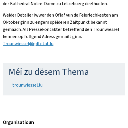
der Kathedral Notre-Dame zu Lëtzebuerg deelhuelen.
Weider Detailer iwwer den Oflaf vun de Feierlechkeeten am
Oktober ginn zu engem spéideren Zäitpunkt bekannt
gemaach. All Pressekontakter betreffend den Trounwiessel
kënnen op follgend Adress gemailt ginn:
Trounwiessel@gdl.etat.lu
.
Méi zu dësem Thema
trounwiessel.lu
Organisatioun