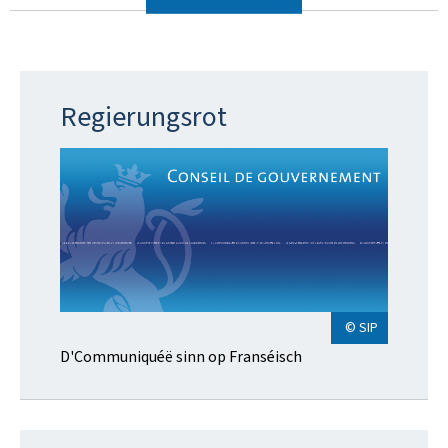
Regierungsrot
© SIP
D'Communiquéë sinn op Franséisch