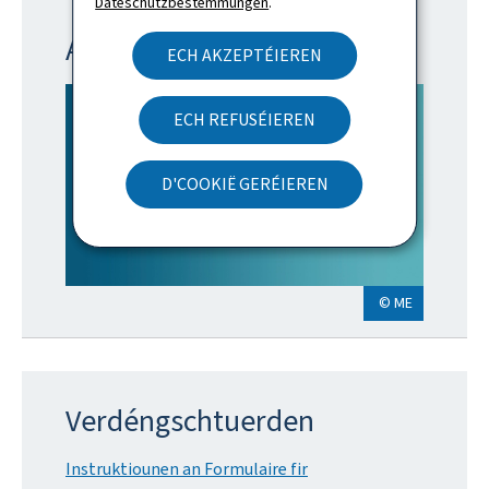
Dateschutzbestëmmungen
.
AI4LUX
ECH AKZEPTÉIEREN
ECH REFUSÉIEREN
D'COOKIË GERÉIEREN
© ME
Verdéngschtuerden
Instruktiounen an Formulaire fir