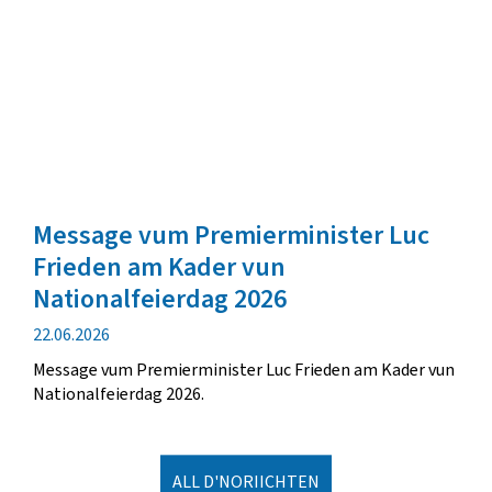
Message vum Premierminister Luc
Frieden am Kader vun
Nationalfeierdag 2026
Verëffentlechungsdatum
22.06.2026
Message vum Premierminister Luc Frieden am Kader vun
Nationalfeierdag 2026.
ALL D'NORIICHTEN