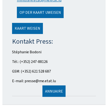
ministere.etat@me.etat.lu
OP DER KAART UWEISEN
KAART WEISEN
Kontakt Press:
Stéphanie Bodoni
Tél.: (+352) 247-88126
GSM: (+352) 621 528 687
E-mail: presse@me.etat.lu
ANNUAIRE