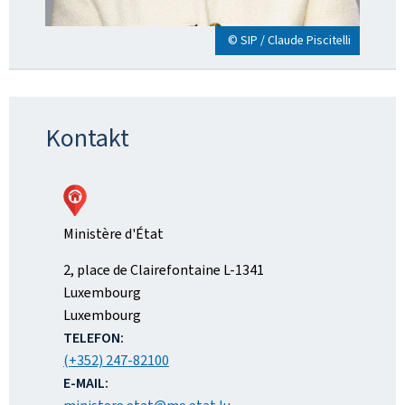
© SIP / Claude Piscitelli
Kontakt
Ministère d'État
ADRESS:
2, place de Clairefontaine
L-1341
Luxembourg
Luxembourg
TELEFON:
(+352) 247-82100
E-MAIL: