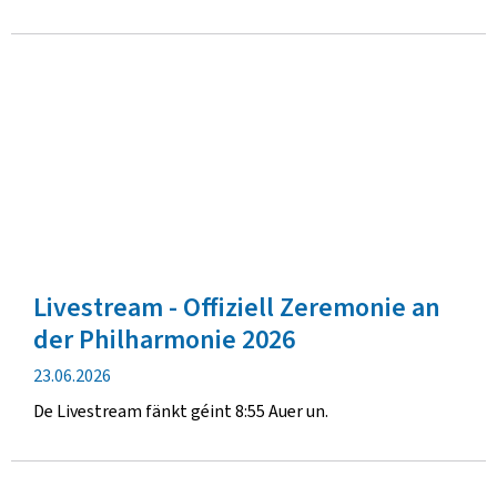
Livestream - Offiziell Zeremonie an
der Philharmonie 2026
Verëffentlechungsdatum
23.06.2026
De Livestream fänkt géint 8:55 Auer un.