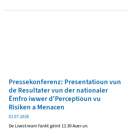
Pressekonferenz: Presentatioun vun
de Resultater vun der nationaler
Ëmfro iwwer d'Perceptioun vu
Risiken a Menacen
Verëffentlechungsdatum
01.07.2026
De Livestream fänkt géint 11:30 Auer un.