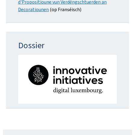
d'Propositioune vun Verdéngschtuerden an
Decoratiounen
(op Franséisch)
Dossier