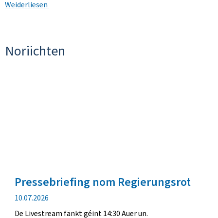
Weiderliesen
Noriichten
Pressebriefing nom Regierungsrot
Verëffentlechungsdatum
10.07.2026
De Livestream fänkt géint 14:30 Auer un.