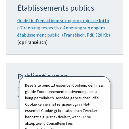
Établissements publics
Guide fir d'redactioun vu engem projet de loi fir
d'Grënnung respectiv d'Ännerung vun engem
établissement public (Franséisch, Pdf, 320 Kb)
(op Franséisch)
Publicatiounen
Dëse Site benotzt essentiel Cookien, déi fir säi
Rapports d'activité vum Ministère
(op
gudde Fonctionnement noutwendeg sinn a
Franséisch)
keng perséinlech Donnéeë gebrauchen; dës
Cookië kënnen net refuséiert ginn. Net-
essentiel Cookië gi fir statistesch Zwecker
benotzt a gi just aktivéiert, wann Dir se
akzeptéiert. Consultéiert eis