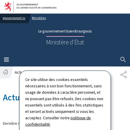
Aller au menu principal
Aller au contenu
gouvernement.lu
Ministères
Le gouvernement luxembourgeois
Ministère d'État
AFFICHER
MENU
PRINCIPAL
Actualités
PA
Accueil
Ce site utilise des cookies essentiels
nécessaires à son bon fonctionnement, sans
usage de données à caractère personnel, et
Actualités
ne pouvant pas être refusés. Des cookies non
essentiels sont utilisés à des fins statistiques
et seront activés uniquement si vous les
acceptez. Consulter notre
politique de
Dernière modification le
23.03.2026
confidentialité
.