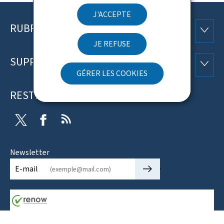
J'ACCEPTE
RUBRIQUES
Pied
RUBRI
JE REFUSE
de
SUPPORT
SUPP
page
GÉRER LES COOKIES
RESTEZ CONNECTÉ
Twitter
Facebook
RSS
Newsletter
🡒
E-mail