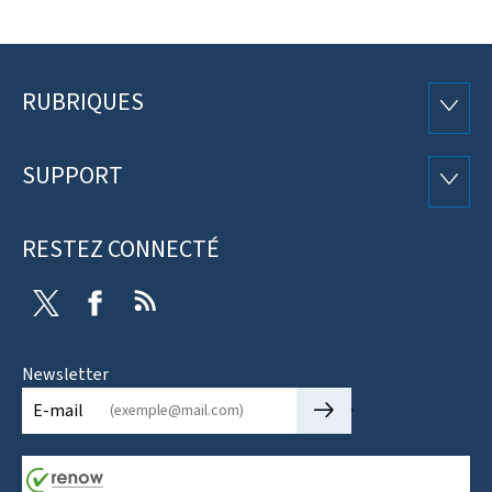
RUBRIQUES
Pied
RUBRI
de
SUPPORT
SUPP
page
RESTEZ CONNECTÉ
Twitter
Facebook
RSS
Newsletter
🡒
E-mail