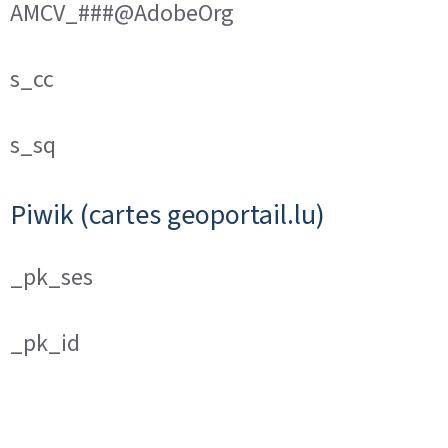
AMCV_###@AdobeOrg
s_cc
s_sq
Piwik (cartes geoportail.lu)
_pk_ses
_pk_id