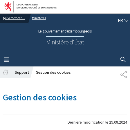
Aller au menu principal
Aller au contenu
FR
gouvernement.lu
Ministères
FR
Le gouvernement luxembourgeois
Ministère d'État
AFFICHER
MENU
PRINCIPAL
Support
Gestion des cookies
PA
Accueil
Gestion des cookies
Dernière modification le
29.08.2024