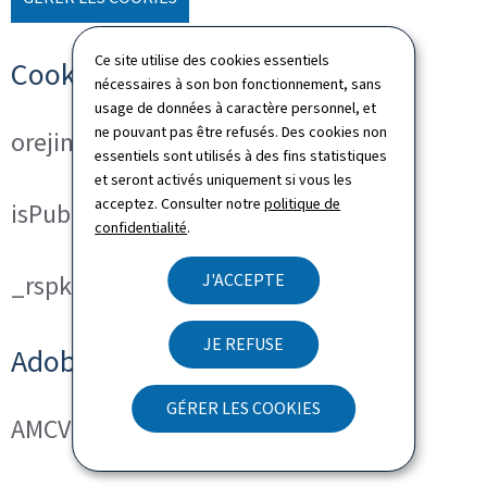
Ce site utilise des cookies essentiels
Cookies techniques
nécessaires à son bon fonctionnement, sans
usage de données à caractère personnel, et
ne pouvant pas être refusés. Des cookies non
orejime
essentiels sont utilisés à des fins statistiques
et seront activés uniquement si vous les
acceptez. Consulter notre
politique de
isPublicWebsite
confidentialité
.
J'ACCEPTE
_rspkrLoadCore (ReadSpeaker)
JE REFUSE
Adobe Analytics
GÉRER LES COOKIES
AMCVS_###@AdobeOrg