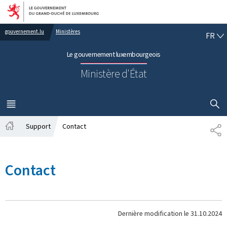
Aller au menu principal
Aller au contenu
FR
gouvernement.lu
Ministères
FR
Le gouvernement luxembourgeois
Ministère d'État
AFFICHER
MENU
PRINCIPAL
Support
Contact
PA
Accueil
Contact
Dernière modification le
31.10.2024