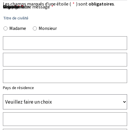
Les champs marqués d’une étoile (
*
) sont
obligatoires
.
Prénom
Nom
Organisation
E-mail
Téléphone
Objet de votre message
Message
*
*
*
*
*
Titre de civilité
Madame
Monsieur
Pays de résidence