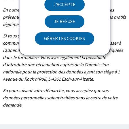
J'ACCEPTE
En outre et excepté le cas où le traitement de vos données
présente un caractère obligatoire, vous pouvez, pour des motifs
JE REFUSE
légitimes, vous y opposer.
Si vous souhaitez exercer ces droits et/ou obtenir
GÉRER LES COOKIES
communication de vos informations, veuillez-vous adresser à
l’administration concernée suivant les coordonnées indiquées
dans le formulaire. Vous avez également la possibilité
d’introduire une réclamation auprès de la Commission
nationale pour la protection des données ayant son siège à 1
Avenue du Rock'n'Roll, L-4361 Esch-sur-Alzette.
En poursuivant votre démarche, vous acceptez que vos
données personnelles soient traitées dans le cadre de votre
demande.