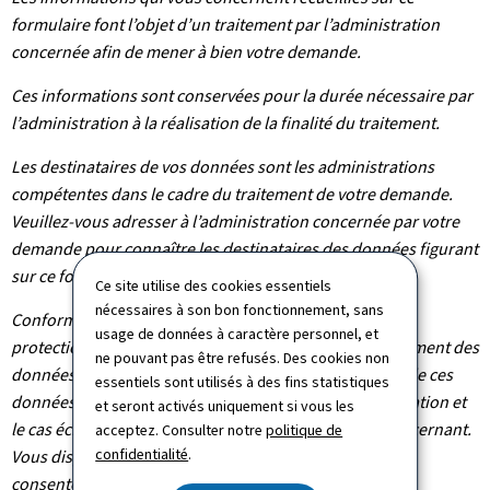
formulaire font l’objet d’un traitement par l’administration
concernée afin de mener à bien votre demande.
Ces informations sont conservées pour la durée nécessaire par
l’administration à la réalisation de la finalité du traitement.
Les destinataires de vos données sont les administrations
compétentes dans le cadre du traitement de votre demande.
Veuillez-vous adresser à l’administration concernée par votre
demande pour connaître les destinataires des données figurant
sur ce formulaire.
Ce site utilise des cookies essentiels
nécessaires à son bon fonctionnement, sans
Conformément au règlement (UE) 2016/679 relatif à la
usage de données à caractère personnel, et
protection des personnes physiques à l'égard du traitement des
ne pouvant pas être refusés. Des cookies non
données à caractère personnel et à la libre circulation de ces
essentiels sont utilisés à des fins statistiques
données, vous bénéficiez d’un droit d’accès, de rectification et
et seront activés uniquement si vous les
le cas échéant d’effacement des informations vous concernant.
acceptez. Consulter notre
politique de
confidentialité
.
Vous disposez également du droit de retirer votre
consentement à tout moment.