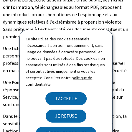
d'information
, téléchargeables au format PDF, proposent
une introduction aux thématiques de l'espionnage et aux
dynamiques relatives à l'extrémisme à propension violente.
Sans prétendre à l'exhaustivité, ces documents constituent un
premier point de référence sur des sujets complexes.
Ce site utilise des cookies essentiels
nécessaires à son bon fonctionnement, sans
Une fiche d'information spécifiquement destinée aux
usage de données à caractère personnel, et
personnes amenées à effectuer des déplacements
ne pouvant pas être refusés. Des cookies non
professionnels à l'étranger traite des précautions à observer
essentiels sont utilisés à des fins statistiques
en matière de protection de l'information et de cybersécurité.
et seront activés uniquement si vous les
acceptez. Consulter notre
politique de
Une
Foire aux questions (FAQ)
apporte des éléments de
confidentialité
.
réponse sur les attributions, les activités et le cadre légal du
Service, tout en offrant au public un éclairage accessible sur
J'ACCEPTE
son fonctionnement et ses méthodes de travail.
JE REFUSE
Dans le cadre de sa mission d'anticipation et de prévention, la
sensibilisation du public constitue un axe important de
l'action du SRE. C'est dans cette perspective que le Service