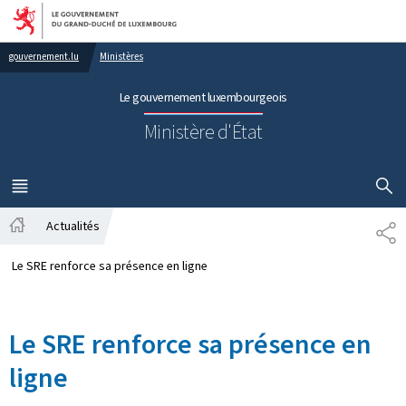
Aller au menu principal
Aller au contenu
gouvernement.lu
Ministères
Le gouvernement luxembourgeois
Ministère d'État
AFFICHER
MENU
PRINCIPAL
Actualités
PA
Accueil
Le SRE renforce sa présence en ligne
Le SRE renforce sa présence en
ligne