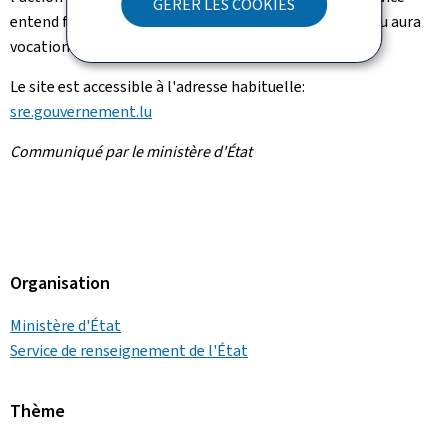
GÉRER LES COOKIES
entend faire de ce site un outil évolutif, dont le contenu aura
vocation à être enrichi à intervalles réguliers.
Le site est accessible à l'adresse habituelle:
sre.gouvernement.lu
Communiqué par le ministère d'État
Organisation
Ministère d'État
Service de renseignement de l'État
Thème