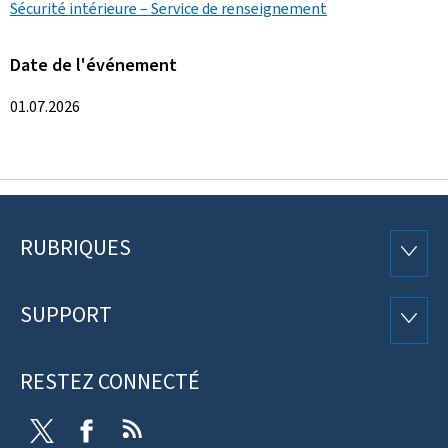
Sécurité intérieure – Service de renseignement
Date de l'événement
01.07.2026
RUBRIQUES
Pied
RUBRI
de
SUPPORT
SUPP
page
RESTEZ CONNECTÉ
Twitter
Facebook
RSS