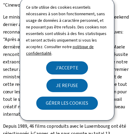
"
Cineworld
".
Ce site utilise des cookies essentiels
nécessaires à son bon fonctionnement, sans
Le ministre de la Culture, Eric Thill, qui s'est rendu le weekend
usage de données à caractère personnel, et
dernier au Festival de Cannes, s'est réjoui de cette
ne pouvant pas être refusés. Des cookies non
reconnaissance pour les deux producteurs des Films Fauves:
essentiels sont utilisés à des fins statistiques
"Après avoir déjà été en compétition à Cannes l'année
et seront activés uniquement si vous les
dernière, le travail de Gilles Chanial et de Govinda Van Maele
acceptez. Consulter notre
politique de
confidentialité
.
rencontre aujourd'hui tout le succès qu'il mérite. Une réussite
extraordinaire qui démontre la diversité et la qualité de notre
J'ACCEPTE
secteur audiovisuel au Luxembourg. Félicitations!" Le Premier
ministre, Luc Frieden, s'est également montré satisfait de
cette reconnaissance et a déclaré: "Je tiens à féliciter de tout
JE REFUSE
cœur les producteurs. Ce prix est aussi une consécration pour
tout le secteur audiovisuel luxembourgeois, dont le travail
GÉRER LES COOKIES
créatif ne cesse, depuis des années, d'être reconnu au niveau
international".
Depuis 1989, 46 films coproduits avec le Luxembourg ont été
sélectionnés à Cannes, et le pays compte au total 13