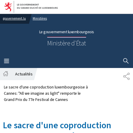
Aller au menu principal
Aller au contenu
gouvernement.lu
Ministères
Le gouvernement luxembourgeois
Ministère d'État
AFFICHER
MENU
PRINCIPAL
Actualités
PA
Accueil
Le sacre d'une coproduction luxembourgeoise à
Cannes: "All we imagine as light" remporte le
Grand Prix du 77e Festival de Cannes
Le sacre d'une coproduction