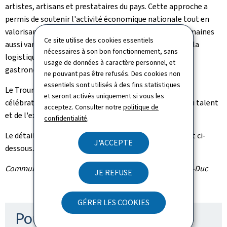
artistes, artisans et prestataires du pays. Cette approche a
permis de soutenir l'activité économique nationale tout en
valorisant le savoir-faire luxembourgeois dans des domaines
Ce site utilise des cookies essentiels
aussi variés que l'événementiel, la culture, l'artisanat, la
nécessaires à son bon fonctionnement, sans
logistique, la sécurité, la communication ou encore la
usage de données à caractère personnel, et
gastronomie.
ne pouvant pas être refusés. Des cookies non
essentiels sont utilisés à des fins statistiques
Le
Trounwiessel
a ainsi été bien plus qu'un moment de
et seront activés uniquement si vous les
célébration: il a constitué une vitrine internationale du talent
acceptez. Consulter notre
politique de
et de l'excellence luxembourgeoise.
confidentialité
.
Le détail des dépenses est disponible dans le document ci-
J'ACCEPTE
dessous.
Communiqué par le ministère d'État / Maison du Grand-Duc
JE REFUSE
GÉRER LES COOKIES
Pour en savoir plus