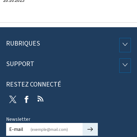
20.10.2025
RUBRIQUES
Pied
RUBRI
de
SUPPORT
SUPP
page
RESTEZ CONNECTÉ
Twitter
Facebook
RSS
Newsletter
🡒
E-mail