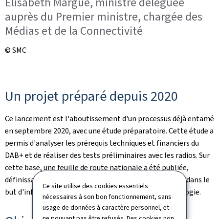
Elisabeth Margue, ministre déléguée
auprès du Premier ministre, chargée des
Médias et de la Connectivité
© SMC
Un projet préparé depuis 2020
Ce lancement est l'aboutissement d'un processus déjà entamé
en septembre 2020, avec une étude préparatoire. Cette étude a
permis d'analyser les prérequis techniques et financiers du
DAB+ et de réaliser des tests préliminaires avec les radios. Sur
cette base, une feuille de route nationale a été publiée,
définissant la vision stratégique et les aspects légaux, dans le
Ce site utilise des cookies essentiels
but d'informer les citoyens sur cette nouvelle technologie.
nécessaires à son bon fonctionnement, sans
usage de données à caractère personnel, et
ne pouvant pas être refusés. Des cookies non