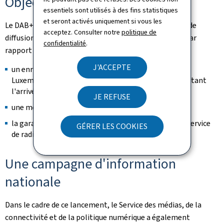
Objectifs et bénéfices du DAB+
essentiels sont utilisés à des fins statistiques
et seront activés uniquement si vous les
Le DAB+ représente la dernière évolution du standard de
acceptez. Consulter notre
politique de
diffusion numérique et offre de nombreux avantages par
confidentialité
.
rapport à la diffusion analogique, à savoir:
J'ACCEPTE
un enrichissement de l'offre médiatique sonore au
Luxembourg et du pluralisme médiatique, en permettant
l'arrivée de nouvelles radios;
JE REFUSE
une meilleure qualité sonore; et
la garantie d'une couverture nationale pour chaque service
GÉRER LES COOKIES
de radio appartenant à ce multiplex numérique.
Une campagne d'information
nationale
Dans le cadre de ce lancement, le Service des médias, de la
connectivité et de la politique numérique a également