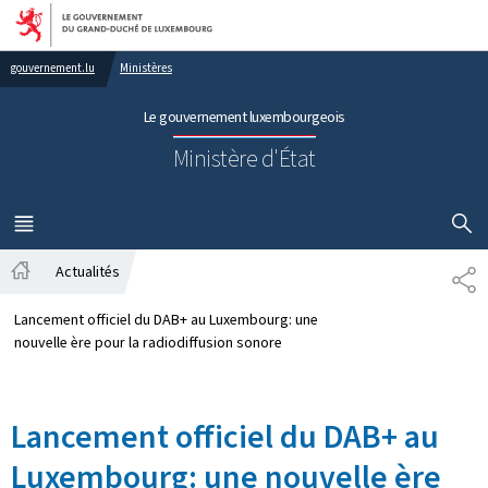
Aller au menu principal
Aller au contenu
gouvernement.lu
Ministères
Le gouvernement luxembourgeois
Ministère d'État
AFFICHER
MENU
PRINCIPAL
Actualités
PA
Accueil
Lancement officiel du DAB+ au Luxembourg: une
nouvelle ère pour la radiodiffusion sonore
Lancement officiel du DAB+ au
Luxembourg: une nouvelle ère