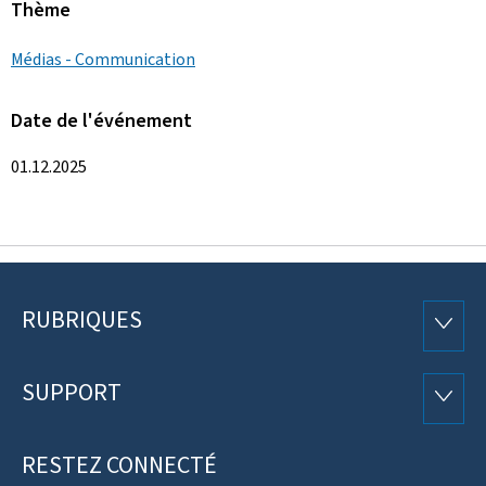
Thème
Médias - Communication
Date de l'événement
01.12.2025
RUBRIQUES
Pied
RUBRI
de
SUPPORT
SUPP
page
RESTEZ CONNECTÉ