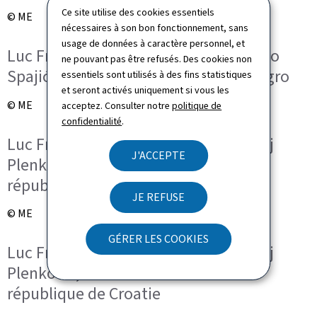
Ce site utilise des cookies essentiels
© ME
nécessaires à son bon fonctionnement, sans
usage de données à caractère personnel, et
Luc Frieden, Premier ministre ; Milojko
ne pouvant pas être refusés. Des cookies non
Spajić, Premier ministre du Monténégro
essentiels sont utilisés à des fins statistiques
et seront activés uniquement si vous les
© ME
acceptez. Consulter notre
politique de
confidentialité
.
Luc Frieden, Premier ministre ; Andrej
J'ACCEPTE
Plenković, Premier ministre de la
république de Croatie
JE REFUSE
© ME
GÉRER LES COOKIES
Luc Frieden, Premier ministre ; Andrej
Plenković, Premier ministre de la
république de Croatie