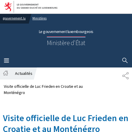
Aller au menu principal
Aller au contenu
gouvernement.lu
Ministères
Le gouvernement luxembourgeois
Ministère d'État
AFFICHER
MENU
PRINCIPAL
Actualités
PA
Accueil
Visite officielle de Luc Frieden en Croatie et au
Monténégro
Visite officielle de Luc Frieden en
Croatie et au Monténégro