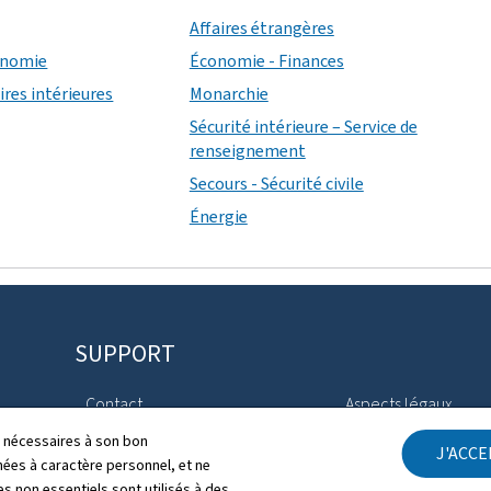
Affaires étrangères
conomie
Économie - Finances
ires intérieures
Monarchie
Sécurité intérieure – Service de
renseignement
Secours - Sécurité civile
Énergie
SUPPORT
Contact
Aspects légaux
ls nécessaires à son bon
J'ACC
Plan du site
Déclaration d'access
es à caractère personnel, et ne
s non essentiels sont utilisés à des