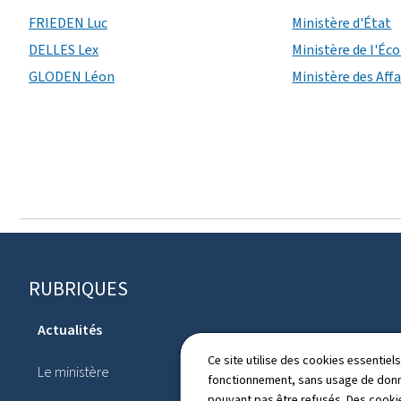
FRIEDEN Luc
Ministère d'État
DELLES Lex
Ministère de l'É
GLODEN Léon
Ministère des Affa
Pied
RUBRIQUES
de
Actualités
page
Agenda
Ce site utilise des cookies essentie
Le ministère
fonctionnement, sans usage de donné
Annuaire
pouvant pas être refusés. Des cookie