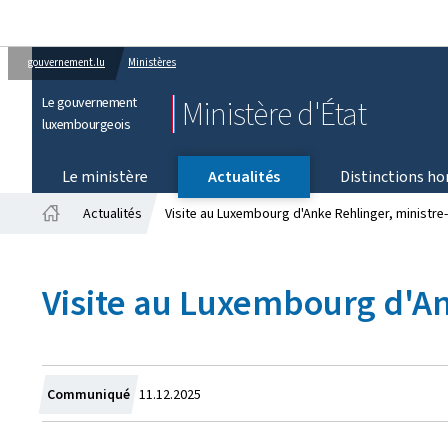
gouvernement.lu
Ministères
Le gouvernement
Ministère d'État
luxembourgeois
Le ministère
Actualités
Distinctions ho
Actualités
Visite au Luxembourg d'Anke Rehlinger, ministre-
Accueil
Visite au Luxembourg d'An
Crée
Communiqué
11.12.2025
le