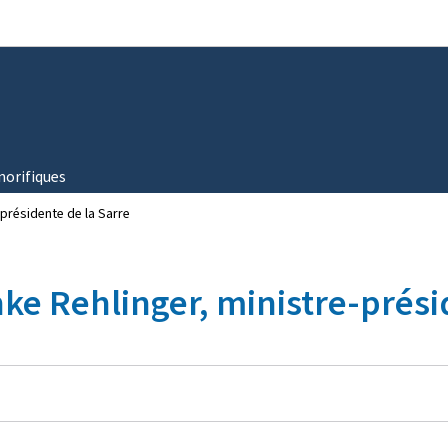
Aller au menu principal
Aller au contenu
norifiques
présidente de la Sarre
ke Rehlinger, ministre-prési