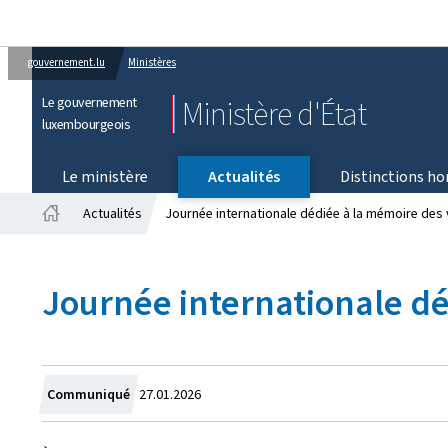
gouvernement.lu
Ministères
Le gouvernement
Ministère d'État
luxembourgeois
Le ministère
Actualités
Distinctions ho
Actualités
Journée internationale dédiée à la mémoire des 
Accueil
Journée internationale dé
Crée
Communiqué
27.01.2026
le