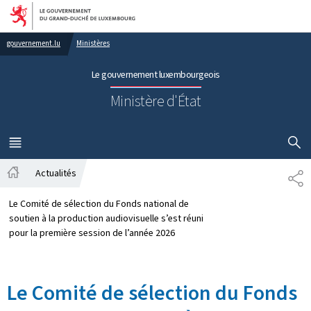
Aller au menu principal
Aller au contenu
gouvernement.lu
Ministères
Le gouvernement luxembourgeois
Ministère d'État
AFFICHER
MENU
PRINCIPAL
Actualités
PA
Accueil
Le Comité de sélection du Fonds national de
soutien à la production audiovisuelle s’est réuni
pour la première session de l’année 2026
Le Comité de sélection du Fonds