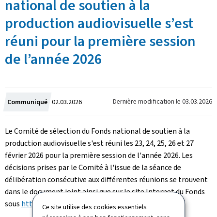
national de soutien à la
production audiovisuelle s’est
réuni pour la première session
de l’année 2026
Crée
Dernière modification le
03.03.2026
Communiqué
02.03.2026
le
Le Comité de sélection du Fonds national de soutien à la
production audiovisuelle s'est réuni les 23, 24, 25, 26 et 27
février 2026 pour la première session de l'année 2026. Les
décisions prises par le Comité à l'issue de la séance de
délibération consécutive aux différentes réunions se trouvent
dans le document joint ainsi que sur le site Internet du Fonds
sous
https://filmfund.lu/financement/afs/ (Pdf)
Ce site utilise des cookies essentiels