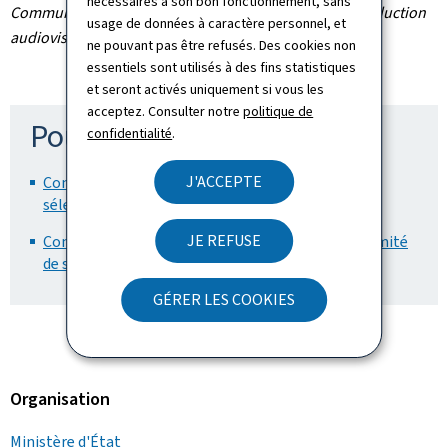
nécessaires à son bon fonctionnement, sans
Communiqué par le Fonds national de soutien à la production
usage de données à caractère personnel, et
audiovisuelle
ne pouvant pas être refusés. Des cookies non
essentiels sont utilisés à des fins statistiques
et seront activés uniquement si vous les
acceptez. Consulter notre
politique de
Pour en savoir plus
confidentialité
.
J'ACCEPTE
Communiqué de presse en français du Comité de
sélection (Pdf, 399 Ko)
JE REFUSE
Communiqué de presse en luxembourgeois du Comité
de sélection (Luxembourgeois, Pdf, 212 Ko)
GÉRER LES COOKIES
Organisation
Ministère d'État