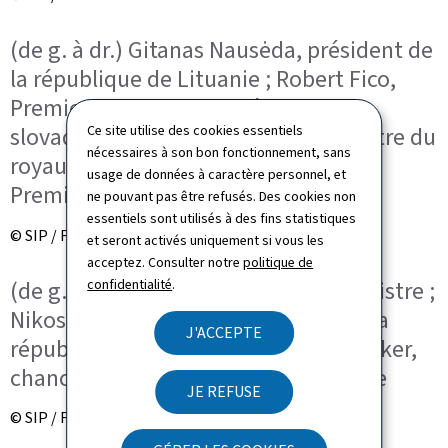
(de g. à dr.) Gitanas Nausėda, président de
la république de Lituanie ; Robert Fico,
Premier ministre de la République
slovaque ; Rob Jetten, Premier ministre du
Ce site utilise des cookies essentiels
nécessaires à son bon fonctionnement, sans
royaume des Pays-Bas ; Luc Frieden,
usage de données à caractère personnel, et
Premier ministre
ne pouvant pas être refusés. Des cookies non
essentiels sont utilisés à des fins statistiques
© SIP / Frédéric Sierakowski
et seront activés uniquement si vous les
acceptez. Consulter notre
politique de
(de g. à dr.) Luc Frieden, Premier ministre ;
confidentialité
.
Nikos Christodoulides, président de la
J'ACCEPTE
république de Chypre ; Christian Stocker,
chancelier de la république d’Autriche
JE REFUSE
© SIP / Frédéric Sierakowski