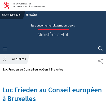
Aller au menu principal
Aller au contenu
gouvernement.lu
Ministères
Le gouvernement luxembourgeois
Ministère d'État
AFFICHER
MENU
PRINCIPAL
Actualités
PA
Accueil
Luc Frieden au Conseil européen à Bruxelles
Luc Frieden au Conseil européen
à Bruxelles