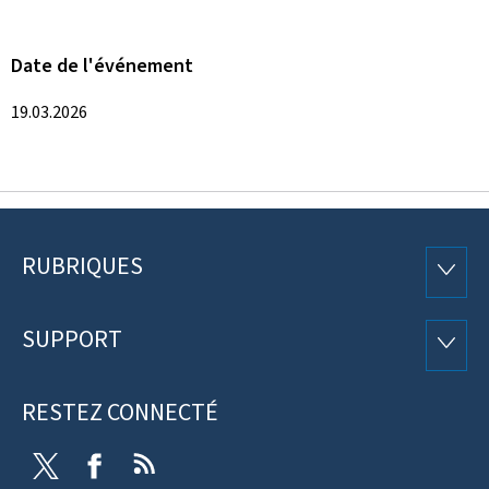
Date de l'événement
19.03.2026
RUBRIQUES
Pied
RUBRI
de
SUPPORT
SUPP
page
RESTEZ CONNECTÉ
Twitter
Facebook
RSS