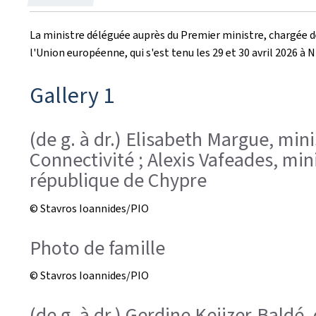
le
La ministre déléguée auprès du Premier ministre, chargée 
l'Union européenne, qui s'est tenu les 29 et 30 avril 2026 à 
Gallery 1
(de g. à dr.) Elisabeth Margue, mi
Connectivité ; Alexis Vafeades, mi
république de Chypre
© Stavros Ioannides/PIO
Photo de famille
© Stavros Ioannides/PIO
(de g. à dr.) Gerdine Keijzer-Baldé,