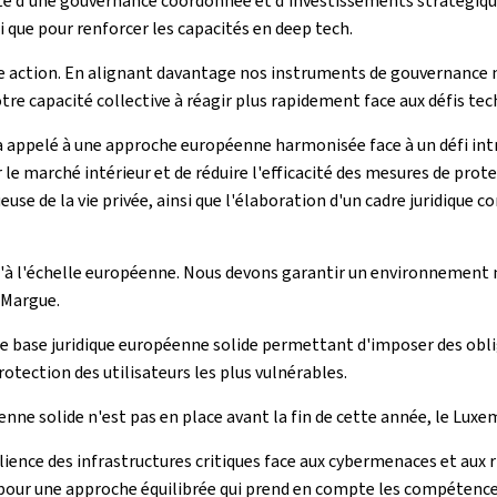
ité d'une gouvernance coordonnée et d'investissements stratégiq
i que pour renforcer les capacités en deep tech.
 notre action. En alignant davantage nos instruments de gouvernan
tre capacité collective à réagir plus rapidement face aux défis te
a appelé à une approche européenne harmonisée face à un défi intr
r le marché intérieur et de réduire l'efficacité des mesures de pr
euse de la vie privée, ainsi que l'élaboration d'un cadre juridique
qu'à l'échelle européenne. Nous devons garantir un environnement 
 Margue.
 base juridique européenne solide permettant d'imposer des obliga
rotection des utilisateurs les plus vulnérables.
ne solide n'est pas en place avant la fin de cette année, le Luxe
lience des infrastructures critiques face aux cybermenaces et aux ri
é pour une approche équilibrée qui prend en compte les compétence