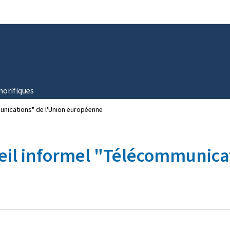
Aller au menu principal
Aller au contenu
norifiques
unications" de l'Union européenne
eil informel "Télécommunicat