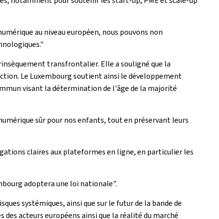
ues, notamment pour soutenir les start-up, PME et scale-up
ce numérique au niveau européen, nous pouvons non
chnologiques."
insèquement transfrontalier. Elle a souligné que la
otection. Le Luxembourg soutient ainsi le développement
 commun visant la détermination de l'âge de la majorité
numérique sûr pour nos enfants, tout en préservant leurs
tions claires aux plateformes en ligne, en particulier les
mbourg adoptera une loi nationale".
sques systémiques, ainsi que sur le futur de la bande de
s des acteurs européens ainsi que la réalité du marché