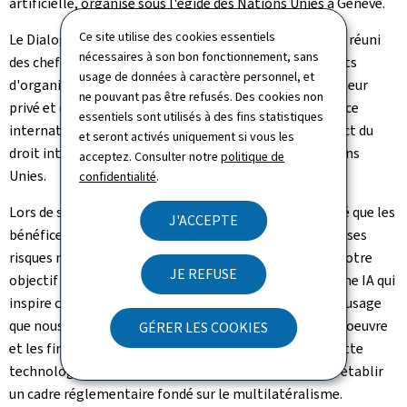
artificielle, organisé sous l'égide des Nations Unies à Genève.
Ce site utilise des cookies essentiels
Le Dialogue sur l'IA, qui est une plateforme de l'ONU, a réuni
nécessaires à son bon fonctionnement, sans
des chefs d'État et de gouvernement, des représentants
usage de données à caractère personnel, et
d'organisations internationales, des dirigeants du secteur
ne pouvant pas être refusés. Des cookies non
privé et des experts afin d'échanger sur une gouvernance
essentiels sont utilisés à des fins statistiques
internationale de l'IA fondée sur la confiance, le respect du
et seront activés uniquement si vous les
droit international et les valeurs fondateurs des Nations
acceptez. Consulter notre
politique de
Unies.
confidentialité
.
Lors de son intervention, le Premier ministre a rappelé que les
J'ACCEPTE
bénéfices de l'IA ne sont pas automatiques, tandis que ses
risques ne sont pas inévitables : nous avons un choix. Notre
JE REFUSE
objectif pour cette raison doit être clair : développer une IA qui
inspire confiance. "Il nous appartient donc de choisir l'usage
que nous en faisons, la façon dont nous la mettons en oeuvre
GÉRER LES COOKIES
et les finalités qu'elle doit servir." Pour garantir que cette
technologie serve l'intérêt général, il est impératif d'établir
un cadre réglementaire fondé sur le multilatéralisme.