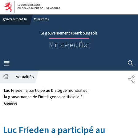
Aller au menu principal
Aller au contenu
gouvernement.lu
Ministères
Le gouvernement luxembourgeois
Ministère d'État
AFFICHER
MENU
PRINCIPAL
Actualités
PA
Accueil
Luc Frieden a participé au Dialogue mondial sur
la gouvernance de l'intelligence artificielle à
Genève
Luc Frieden a participé au