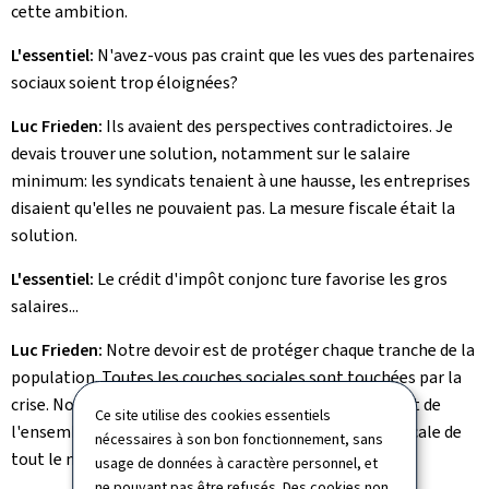
cette ambition.
L'essentiel:
N'avez-vous pas craint que les vues des partenaires
sociaux soient trop éloignées?
Luc Frieden:
Ils avaient des perspectives contradictoires. Je
devais trouver une solution, notamment sur le salaire
minimum: les syndicats tenaient à une hausse, les entreprises
disaient qu'elles ne pouvaient pas. La mesure fiscale était la
solution.
L'essentiel:
Le crédit d'impôt conjonc ture favorise les gros
salaires...
Luc Frieden:
Notre devoir est de protéger chaque tranche de la
population. Toutes les couches sociales sont touchées par la
crise. Notre volonté est de rehausser le pouvoir d'achat de
Ce site utilise des cookies essentiels
l'ensemble de la population en réduisant la charge fiscale de
nécessaires à son bon fonctionnement, sans
tout le monde.
usage de données à caractère personnel, et
ne pouvant pas être refusés. Des cookies non