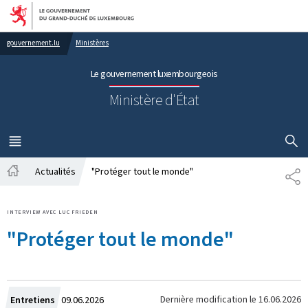
Aller au menu principal
Aller au contenu
gouvernement.lu
Ministères
Le gouvernement luxembourgeois
Ministère d'État
AFFICHER
MENU
PRINCIPAL
Actualités
"Protéger tout le monde"
PA
Accueil
INTERVIEW AVEC LUC FRIEDEN
"Protéger tout le monde"
Crée
Dernière modification le
16.06.2026
Entretiens
09.06.2026