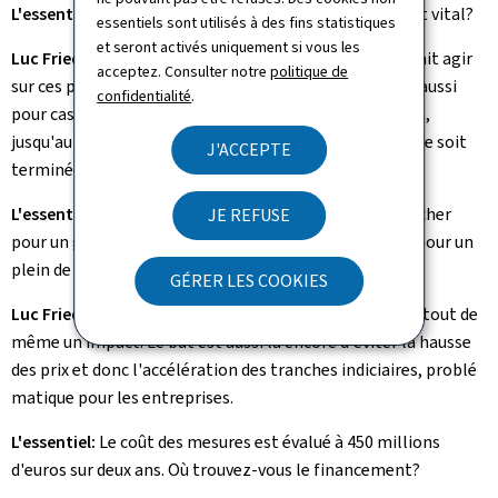
L'essentiel:
Pourquoi jouer sur les prix de l'énergie était vital?
essentiels sont utilisés à des fins statistiques
et seront activés uniquement si vous les
Luc Frieden:
L'énergie constitue un coût majeur. Il fallait agir
acceptez. Consulter notre
politique de
sur ces prix dans ce contexte de pou voir d'achat, mais aussi
confidentialité
.
pour casser l'inflation. L'aide est limitée dans le temps,
jusqu'au 31 décembre, dans l'espoir que d'ici là, la guerre soit
J'ACCEPTE
terminée et que les marchés soient en bon ordre.
L'essentiel:
L'aide sur le carburant ne coûte-t-elle pas cher
JE REFUSE
pour un gain finalement modeste, environ 2,50 euros pour un
plein de 50 litres?
GÉRER LES COOKIES
Luc Frieden:
Quand on fait le cumul des pleins, on voit tout de
même un impact. Le but est aussi là encore d'éviter la hausse
des prix et donc l'accélération des tranches indiciaires, problé
matique pour les entreprises.
L'essentiel:
Le coût des mesures est évalué à 450 millions
d'euros sur deux ans. Où trouvez-vous le financement?