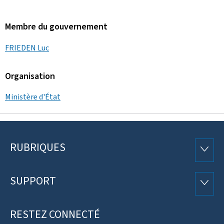
Membre du gouvernement
FRIEDEN Luc
Organisation
Ministère d'État
RUBRIQUES
Pied
RUBRI
de
SUPPORT
SUPP
page
RESTEZ CONNECTÉ