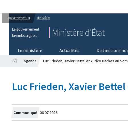
gouvernement.lu
Ministères
Le gouvernement
Ministère d'État
luxembourgeois
Le ministère
Actualités
Distinctions ho
Agenda
Luc Frieden, Xavier Bettel et Yuriko Backes au So
Accueil
Luc Frieden, Xavier Bette
Crée
Communiqué
06.07.2026
le