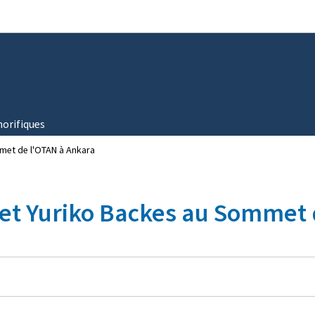
Aller au menu principal
Aller au contenu
norifiques
mmet de l'OTAN à Ankara
l et Yuriko Backes au Sommet