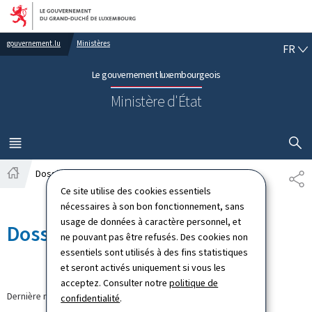
Aller au menu principal
Aller au contenu
FR
gouvernement.lu
Ministères
FR
Le gouvernement luxembourgeois
Ministère d'État
AFFICHER
MENU
PRINCIPAL
Dossiers
PA
Accueil
Ce site utilise des cookies essentiels
nécessaires à son bon fonctionnement, sans
usage de données à caractère personnel, et
Dossiers
ne pouvant pas être refusés. Des cookies non
essentiels sont utilisés à des fins statistiques
et seront activés uniquement si vous les
acceptez. Consulter notre
politique de
Dernière modification le
14.02.2018
confidentialité
.