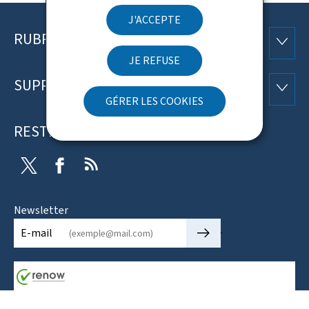
J'ACCEPTE
RUBRIQUES
Pied
RUBRI
JE REFUSE
de
SUPPORT
SUPP
page
GÉRER LES COOKIES
RESTEZ CONNECTÉ
Twitter
Facebook
RSS
Newsletter
🡒
E-mail