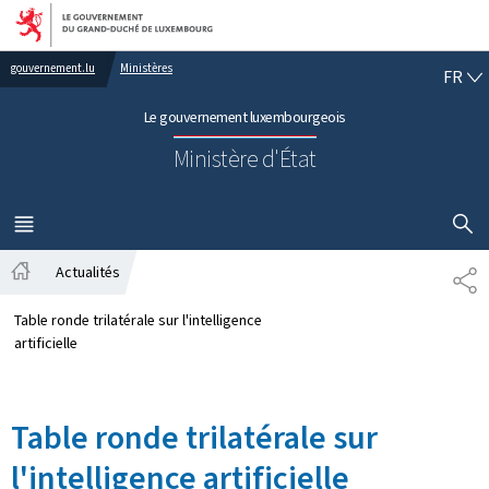
Aller au menu principal
Aller au contenu
FR
gouvernement.lu
Ministères
FR
Le gouvernement luxembourgeois
Ministère d'État
AFFICHER
MENU
PRINCIPAL
Actualités
PA
Accueil
Table ronde trilatérale sur l'intelligence
artificielle
Table ronde trilatérale sur
l'intelligence artificielle