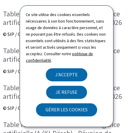
Table ronde trilatérale sur l'intelligence
Ce site utilise des cookies essentiels
artificielle IA (KI-Dësch), le 12 mars 2026
nécessaires à son bon fonctionnement, sans
usage de données à caractère personnel, et
© SIP / Claude Piscitelli
ne pouvant pas être refusés. Des cookies non
essentiels sont utilisés à des fins statistiques
et seront activés uniquement si vous les
Table ronde trilatérale sur l'intelligence
acceptez. Consulter notre
politique de
artificielle IA (KI-Dësch) - Accueil
confidentialité
.
© SIP / Claude Piscitelli
J'ACCEPTE
Table ronde trilatérale sur l'intelligence
JE REFUSE
artificielle IA (KI-Dësch), le 12 mars 2026
© SIP / Claude Piscitelli
GÉRER LES COOKIES
Table ronde trilatérale sur l'intelligence