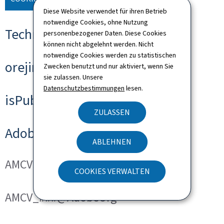
Diese Website verwendet für ihren Betrieb
notwendige Cookies, ohne Nutzung
Technische Cookies
personenbezogener Daten. Diese Cookies
können nicht abgelehnt werden. Nicht
notwendige Cookies werden zu statistischen
orejime
Zwecken benutzt und nur aktiviert, wenn Sie
sie zulassen. Unsere
Datenschutzbestimmungen
lesen.
isPublicWebsite
ZULASSEN
Adobe Analytics
ABLEHNEN
AMCVS_###@AdobeOrg
COOKIES VERWALTEN
AMCV_###@AdobeOrg