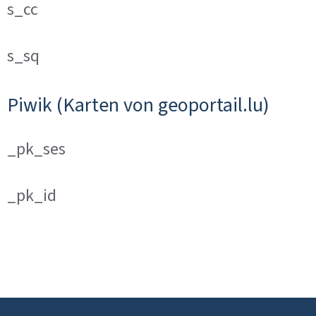
s_cc
s_sq
Piwik (Karten von geoportail.lu)
_pk_ses
_pk_id