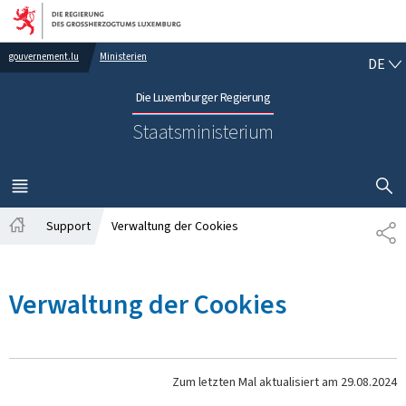
Zur Hauptnavigation
Zum Inhalt
DE
gouvernement.lu
Ministerien
DE
Die Luxemburger Regierung
Staatsministerium
SUCHFLED 
MENÜ
HAUPT-
Support
Verwaltung der Cookies
TE
Startseite
Verwaltung der Cookies
Zum letzten Mal aktualisiert am
29.08.2024