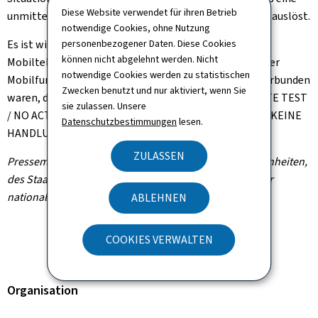
Diese Website verwendet für ihren Betrieb
unmittelbare und spontane Warnung der Bevölkerung auslöst.
notwendige Cookies, ohne Nutzung
Es ist wichtig zu beachten, dass nur Personen, deren
personenbezogener Daten. Diese Cookies
können nicht abgelehnt werden. Nicht
Mobiltelefone zum Zeitpunkt der Alarmierung mit einer
notwendige Cookies werden zu statistischen
Mobilfunkbasisstation in der oben genannten Zone verbunden
Zwecken benutzt und nur aktiviert, wenn Sie
waren, die folgende SMS erhielten: "LU-ALERT / ALERTE TEST
sie zulassen. Unsere
/ NO ACTION REQUIRED / AUCUNE ACTION REQUISE / KEINE
Datenschutzbestimmungen
lesen.
HANDLUNG ERFORDERLICH".
ZULASSEN
Pressemitteilung des Ministeriums für innere Angelegenheiten,
des Staatsministeriums und des Hochkommissariats für
nationale Sicherheit (HCPN)
ABLEHNEN
COOKIES VERWALTEN
Organisation