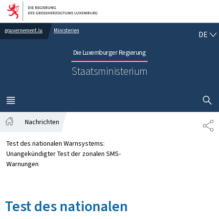
Zur Hauptnavigation
Zum Inhalt
DE
gouvernement.lu
Ministerien
DE
Die Luxemburger Regierung
Staatsministerium
SUCHFLED 
MENÜ
HAUPT-
Nachrichten
TE
Startseite
Test des nationalen Warnsystems:
Unangekündigter Test der zonalen SMS-
Warnungen
Test des nationalen