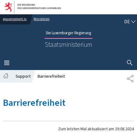
Zur Hauptnavigation
Zum Inhalt
DE
gouvernement.lu
Ministerien
DE
Die Luxemburger Regierung
Staatsministerium
SUCHFLED 
MENÜ
HAUPT-
Support
Barrierefreiheit
TE
Startseite
Barrierefreiheit
Zum letzten Mal aktualisiert am
29.08.2024