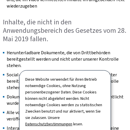
wiederzugeben
Inhalte, die nicht in den
Anwendungsbereich des Gesetzes vom 28.
Mai 2019 fallen.
Herunterladbare Dokumente, die von Drittbehörden
bereitgestellt werden und nicht unter unserer Kontrolle
stehen.
Social-Feed-Bilder, die von Inhaltsaggregatoren Dritter
Diese Website verwendet für ihren Betrieb
bereitgestellt werden und nicht unter unserer Kontrolle
notwendige Cookies, ohne Nutzung
stehen.
personenbezogener Daten. Diese Cookies
Dokumente, die vor dem 23. September 2018 veröffentlicht
können nicht abgelehnt werden. Nicht
wurden.
notwendige Cookies werden zu statistischen
Zwecken benutzt und nur aktiviert, wenn Sie
Alle vor dem 23. September 2020 auf der Website
sie zulassen. Unsere
veröffentlichten Videos.
Datenschutzbestimmungen
lesen.
Interaktive Karten sind insoweit ausgenommen, als eine