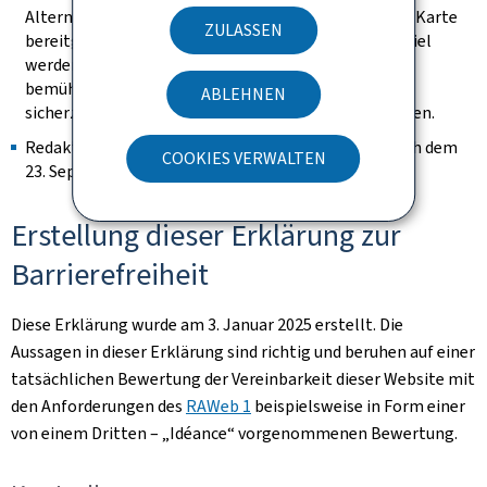
Alternative auf der Seite vorhanden ist, um die in der Karte
ZULASSEN
bereitgestellten Information abzurufen (zum Beispiel
werden die Adressen in Worten ausgeschrieben). Wir
bemühen uns, sie identifizierbar zu halten und
ABLEHNEN
sicherzustellen, dass sie keine Tastaturfalle darstellen.
Redaktioneller Inhalt, der als archiviert gilt (der nach dem
COOKIES VERWALTEN
23. September 2019 nicht mehr geändert wurde).
Erstellung dieser Erklärung zur
Barrierefreiheit
Diese Erklärung wurde am
3. Januar 2025
erstellt. Die
Aussagen in dieser Erklärung sind richtig und beruhen auf einer
tatsächlichen Bewertung der Vereinbarkeit dieser Website mit
den Anforderungen des
RAWeb 1
beispielsweise in Form einer
von einem Dritten – „Idéance“ vorgenommenen Bewertung.