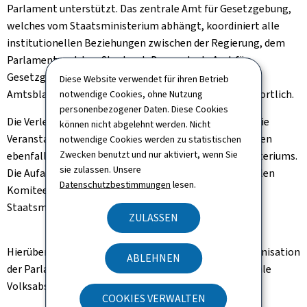
Parlament unterstützt. Das zentrale Amt für Gesetzgebung,
welches vom Staatsministerium abhängt, koordiniert alle
institutionellen Beziehungen zwischen der Regierung, dem
Parlament und dem Staatsrat. Das zentrale Amt für
Gesetzgebung ist auch für die Veröffentlichung des
Diese Website verwendet für ihren Betrieb
Amtsblatts des Großherzogtums Luxemburg verantwortlich.
notwendige Cookies, ohne Nutzung
personenbezogener Daten. Diese Cookies
Die Verleihung von staatlichen Verdienstorden sowie die
können nicht abgelehnt werden. Nicht
Veranstaltung von öffentlichen Zeremonien unterliegen
notwendige Cookies werden zu statistischen
Zwecken benutzt und nur aktiviert, wenn Sie
ebenfalls dem Zuständigkeitsbereich des Staatsministeriums.
sie zulassen. Unsere
Die Aufarbeitung der Vergangenheit wird vom nationalen
Datenschutzbestimmungen
lesen.
Komitee für die Erinnerung ausgeführt, welches dem
Staatsministerium unterliegt.
ZULASSEN
Hierüber hinaus ist das Staatsministerium für die Organisation
ABLEHNEN
der Parlaments- und Europawahlen, sowie für nationale
Volksabstimmungen, zuständig.
COOKIES VERWALTEN