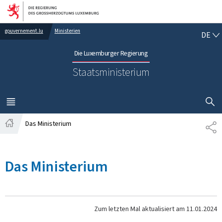
Zur Hauptnavigation
Zum Inhalt
DE
gouvernement.lu
Ministerien
DE
Die Luxemburger Regierung
Staatsministerium
SUCHFLED 
MENÜ
HAUPT-
Das Ministerium
TE
Startseite
Das Ministerium
Zum letzten Mal aktualisiert am
11.01.2024