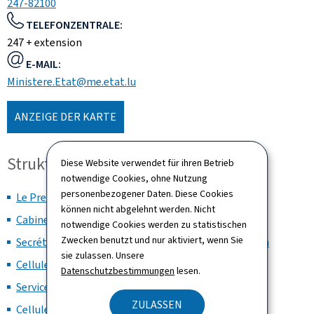
247-82100
TELEFONZENTRALE:
247 + extension
E-MAIL:
Ministere.Etat@me.etat.lu
ANZEIGE DER KARTE
Struktur und Organisation
Diese Website verwendet für ihren Betrieb
notwendige Cookies, ohne Nutzung
personenbezogener Daten. Diese Cookies
Le Premier ministre et le secrétariat ministériel
können nicht abgelehnt werden. Nicht
Cabinet
notwendige Cookies werden zu statistischen
Zwecken benutzt und nur aktiviert, wenn Sie
Secrétariat général du Gouvernement / Coordination
sie zulassen. Unsere
Cellule Communication
Datenschutzbestimmungen
lesen.
Service juridique
ZULASSEN
Cellule affaires nationales