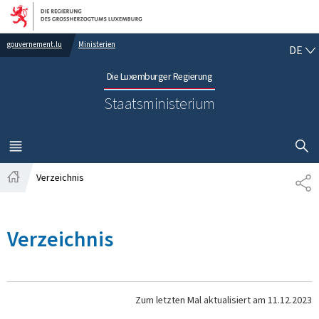
Zur Hauptnavigation
Zum Inhalt
DE
gouvernement.lu
Ministerien
DE
Die Luxemburger Regierung
Staatsministerium
SUCHFLED 
MENÜ
HAUPT-
Verzeichnis
TE
Startseite
Verzeichnis
Zum letzten Mal aktualisiert am
11.12.2023